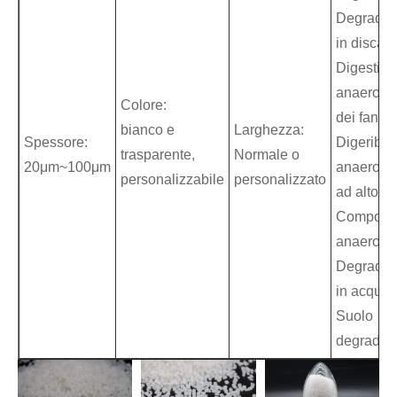
Degradab
in discari
Digestio
anaerobi
Colore:
dei fangh
bianco e
Larghezza:
Spessore:
Digeribile
trasparente,
Normale o
20μm~100μm
anaerobi
personalizzabile
personalizzato
ad alto so
Composta
anaerobi
Degradab
in acqua
Suolo
degradab