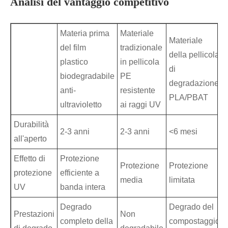
Analisi del vantaggio competitivo
Materia prima
Materiale
Materiale
del film
tradizionale
della pellicola
plastico
in pellicola
di
biodegradabile
PE
degradazione
anti-
resistente
PLA/PBAT
ultravioletto
ai raggi UV
Durabilità
2-3 anni
2-3 anni
<6 mesi
all'aperto
Effetto di
Protezione
Protezione
Protezione
protezione
efficiente a
media
limitata
UV
banda intera
Degrado
Degrado del
Prestazioni
Non
completo della
compostaggio