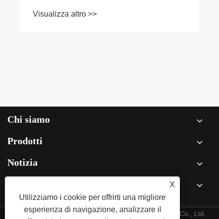
condizioni di discarica o l'affermazione non
Visualizza altro >>
è ancora stata dimostrata?
Chi siamo
Prodotti
Notizia
X
Contattaci
Utilizziamo i cookie per offrirti una migliore
esperienza di navigazione, analizzare il
Copyright © 2026 GP Materials Technology (Jiangsu) Co., Ltd.