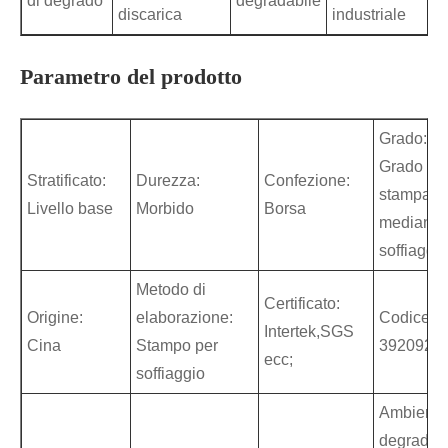
di degrado
degradabile
discarica
industriale
Parametro del prodotto
Grado:
Grado di
Stratificato:
Durezza:
Confezione:
stampagg
Livello base
Morbido
Borsa
mediante
soffiaggio
Metodo di
Certificato:
Origine:
elaborazione:
Codice S
Intertek,SGS
Cina
Stampo per
3920920
ecc;
soffiaggio
Ambiente
degradato