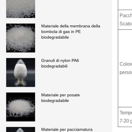
Pacche
Scato
Materiale della membrana della
bombola di gas in PE
biodegradabile
Granuli di nylon PA6
Colore
biodegradabili
perso
Materiale per posate
biodegradabile
Tempo
7-20 g
Materiale per pacciamatura