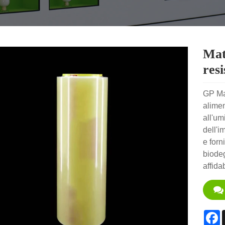
Mat
resi
GP Mat
alimen
all'umi
dell'i
e forn
biodeg
affida
F