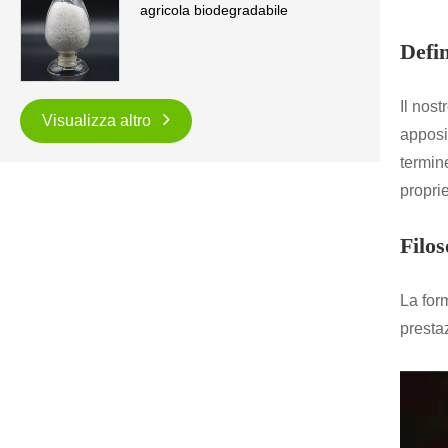
agricola biodegradabile
Defin
Il nos
Visualizza altro
apposi
termin
proprie
Filos
La form
prestaz