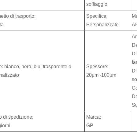
soffiaggio
tto di trasporto:
Specifica:
Ma
la
Personalizzato
A
Am
De
Di
fa
: bianco, nero, blu, trasparente o
Spessore:
Di
nalizzato
20μm~100μm
so
Co
De
Su
 di spedizione:
Marca:
iorni
GP