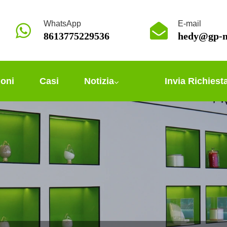
WhatsApp
E-mail
8613775229536
hedy@gp-m
ioni
Casi
Notizia
Invia Richiest