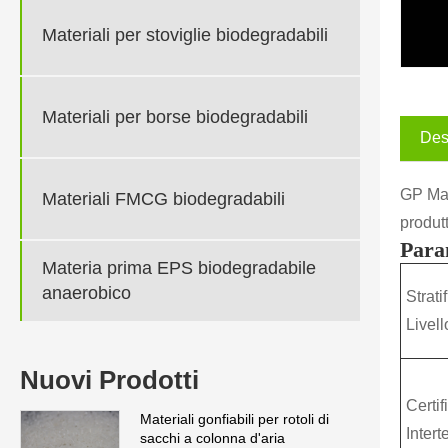
Materiali per stoviglie biodegradabili
Materiali per borse biodegradabili
Des
GP Mat
Materiali FMCG biodegradabili
produtt
Para
Materia prima EPS biodegradabile
anaerobico
Strati
Livel
Nuovi Prodotti
Certif
Materiali gonfiabili per rotoli di
Inter
sacchi a colonna d'aria