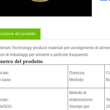
crizione del prodotto
erials Technology produce materiali per avvolgimento di alimenti
ori di imballaggi per alimenti e pellicole trasparenti.
metro del prodotto
ficato:
Durezza:
Co
lo base
Morbido
Bo
Metodo di
icato:
elaborazione:
Te
tek/SGS
Stampo per
15