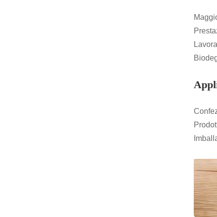
Maggio
Prestaz
Lavora
Biodeg
Appli
Confez
Prodott
Imball