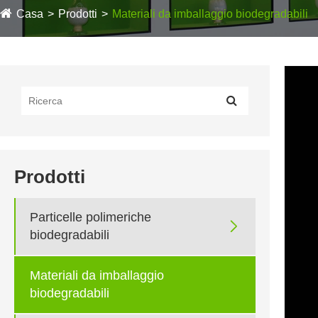
Casa
Prodotti
Materiali da imballaggio biodegradabili
Prodotti
Particelle polimeriche

biodegradabili
Materiali da imballaggio
biodegradabili