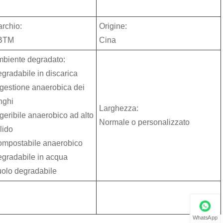
rchio:
Origine:
BTM
Cina
biente degradato:
gradabile in discarica
gestione anaerobica dei
nghi
Larghezza:
geribile anaerobico ad alto
Normale o personalizzato
lido
mpostabile anaerobico
gradabile in acqua
olo degradabile
WhatsApp