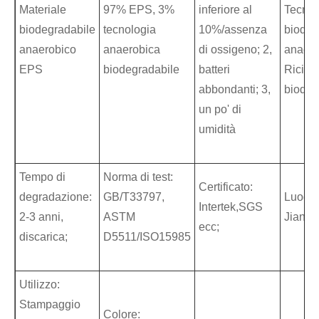
Materiale
97% EPS, 3%
inferiore al
Tecnol
biodegradabile
tecnologia
10%/assenza
biodeg
anaerobico
anaerobica
di ossigeno; 2,
anaero
EPS
biodegradabile
batteri
Ricicla
abbondanti; 3,
biodeg
un po' di
umidità
Tempo di
Norma di test:
Certificato:
degradazione:
GB/T33797,
Luogo d
Intertek,SGS
2-3 anni,
ASTM
Jiangs
ecc;
discarica;
D5511/ISO15985
Utilizzo:
Stampaggio
Colore: