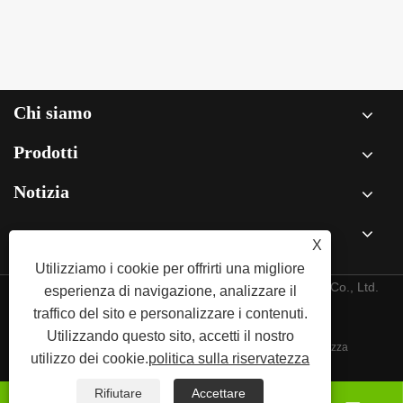
Chi siamo
Prodotti
Notizia
Contattaci
X
Utilizziamo i cookie per offrirti una migliore
Copyright © 2026 GP Materials Technology (Jiangsu) Co., Ltd.
esperienza di navigazione, analizzare il
Tutti i diritti riservati.
traffico del sito e personalizzare i contenuti.
Utilizzando questo sito, accetti il ​​nostro
Links
Sitemap
RSS
XML
politica sulla riservatezza
utilizzo dei cookie.
politica sulla riservatezza
Rifiutare
Accettare