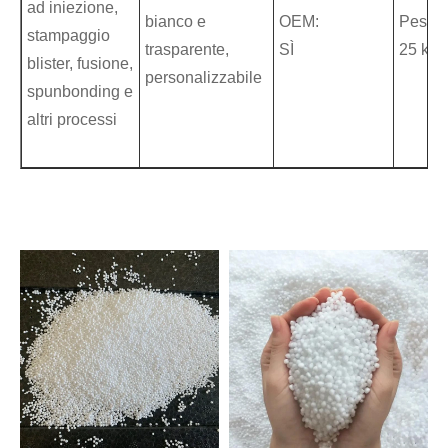
ad iniezione,
bianco e
OEM:
Peso:
stampaggio
trasparente,
SÌ
25 kg/
blister, fusione,
personalizzabile
spunbonding e
altri processi