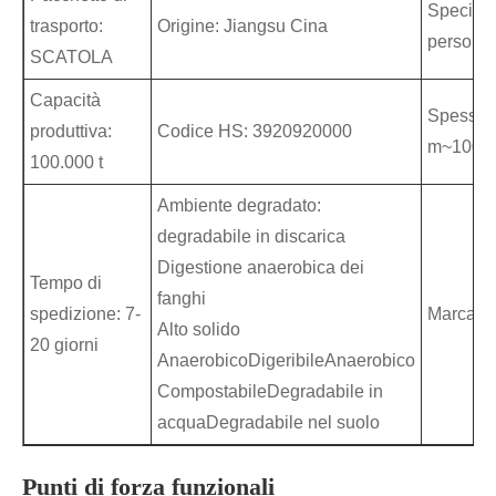
Specific
trasporto:
Origine: Jiangsu Cina
personal
SCATOLA
Capacità
Spessor
produttiva:
Codice HS: 3920920000
m~100u
100.000 t
Ambiente degradato:
degradabile in discarica
Digestione anaerobica dei
Tempo di
fanghi
spedizione: 7-
Marca: 
Alto solido
20 giorni
AnaerobicoDigeribileAnaerobico
CompostabileDegradabile in
acquaDegradabile nel suolo
Punti di forza funzionali