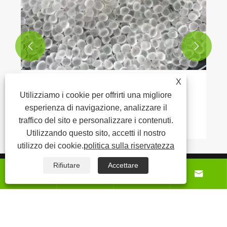


X
La promessa delle particelle di materie
Utilizziamo i cookie per offrirti una migliore
prime biodegradabili
esperienza di navigazione, analizzare il
Visualizza altro >>
traffico del sito e personalizzare i contenuti.
Utilizzando questo sito, accetti il ​​nostro
utilizzo dei cookie.
politica sulla riservatezza
Chi siamo
Rifiutare
Accettare




Prodotti
Notizia