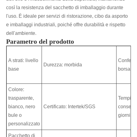
così la resistenza del sacchetto di imballaggio durante
l'uso. È ideale per servizi di ristorazione, cibo da asporto
e imballaggi industriali, poiché offre durabilità e rispetto
dell'ambiente.
Parametro del prodotto
A strati: livello
Confezi
Durezza: morbida
base
borsa
Colore:
trasparente,
Tempi di
bianco, nero
Certificato: Intertek/SGS
consegn
bule o
giorni
personalizzato
Pacchetto di