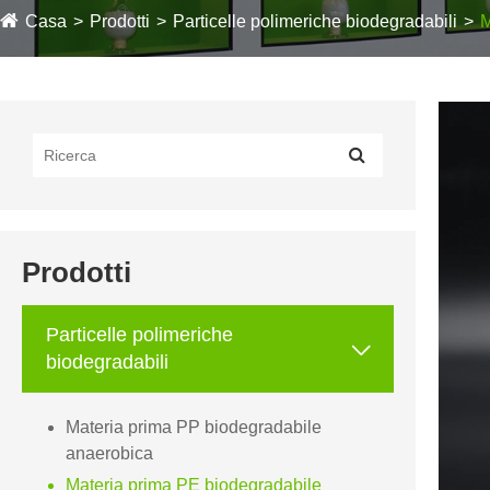
Casa
Prodotti
Particelle polimeriche biodegradabili
M
Prodotti
Particelle polimeriche

biodegradabili
Materia prima PP biodegradabile
anaerobica
Materia prima PE biodegradabile