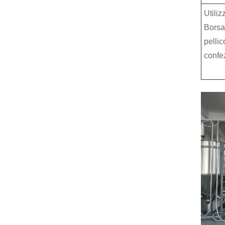
Utiliz
Borsa
pellic
confe