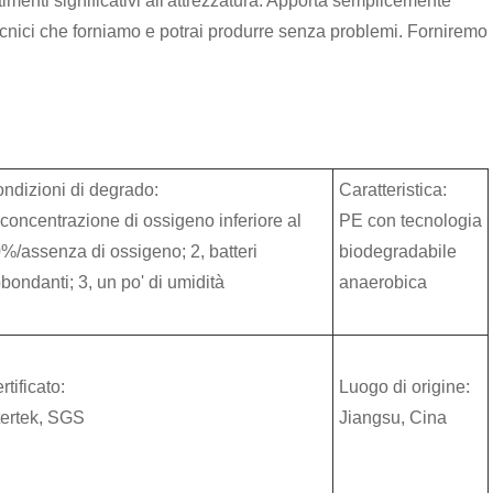
menti significativi all'attrezzatura. Apporta semplicemente
tecnici che forniamo e potrai produrre senza problemi. Forniremo
ndizioni di degrado:
Caratteristica:
 concentrazione di ossigeno inferiore al
PE con tecnologia
%/assenza di ossigeno; 2, batteri
biodegradabile
bondanti; 3, un po' di umidità
anaerobica
rtificato:
Luogo di origine:
tertek, SGS
Jiangsu, Cina