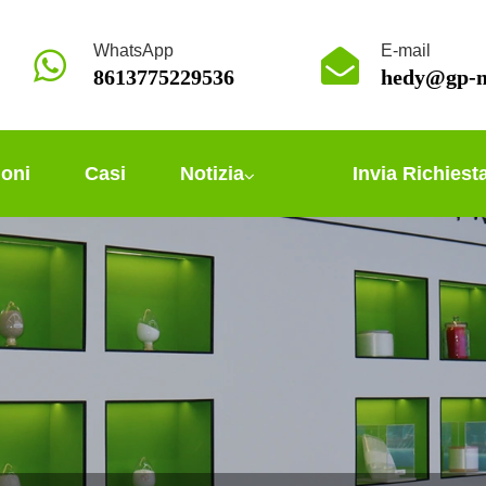
WhatsApp
E-mail
8613775229536
hedy@gp-m
ioni
Casi
Notizia
Invia Richiest