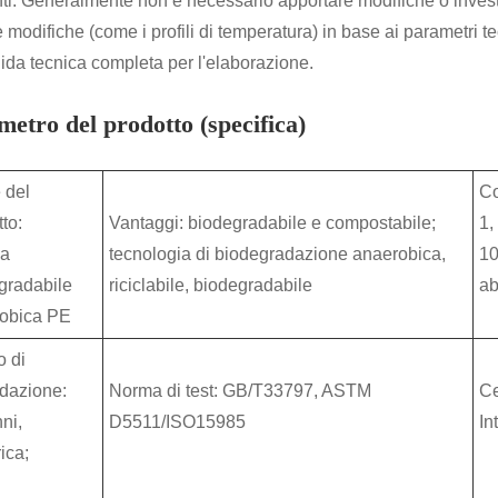
nti. Generalmente non è necessario apportare modifiche o investi
e modifiche (come i profili di temperatura) in base ai parametri 
ida tecnica completa per l'elaborazione.
etro del prodotto (specifica)
 del
Co
to:
Vantaggi: biodegradabile e compostabile;
1,
na
tecnologia di biodegradazione anaerobica,
10
gradabile
riciclabile, biodegradabile
ab
obica PE
 di
dazione:
Norma di test: GB/T33797, ASTM
Ce
ni,
D5511/ISO15985
In
ica;