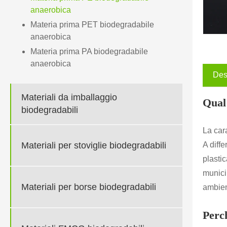
anaerobica
Materia prima PET biodegradabile
anaerobica
Materia prima PA biodegradabile
anaerobica
Des
Materiali da imballaggio
Qual 
biodegradabili
La cara
Materiali per stoviglie biodegradabili
A diffe
plasti
munici
Materiali per borse biodegradabili
ambien
Perc