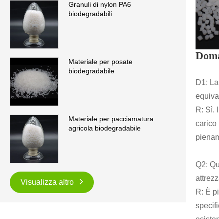
Granuli di nylon PA6
biodegradabili
Doma
Materiale per posate
biodegradabile
D1: La 
equival
R: Sì.
Materiale per pacciamatura
carico 
agricola biodegradabile
piename
Q2: Qu
attrez
Visualizza altro
R: È p
specif