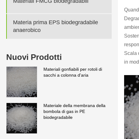
Materiali FMCG biodegradabili
Quando 
Degrad
Materia prima EPS biodegradabile
ambient
anaerobico
Sosten
respons
Scala 
Nuovi Prodotti
in mod
Materiali gonfiabili per rotoli di
sacchi a colonna d'aria
Materiale della membrana della
bombola di gas in PE
biodegradabile