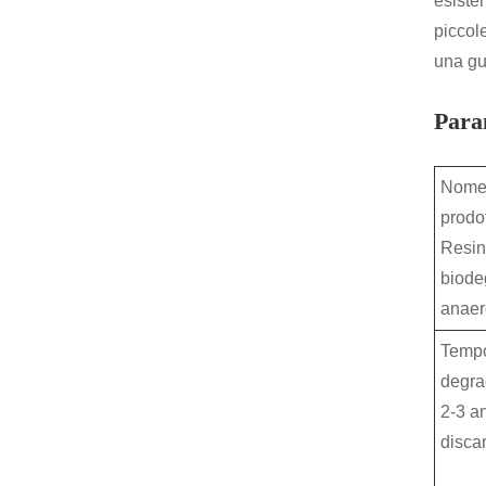
esiste
piccol
una gu
Param
Nome
prodot
Resi
biode
anaer
Tempo
degra
2-3 an
discar