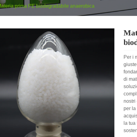
ateria prima PE biodegradabile anaerobica
Mate
bio
Per i 
giuste
fondam
di mat
soluzi
comple
nostri
per la
acquis
la tua 
sosten