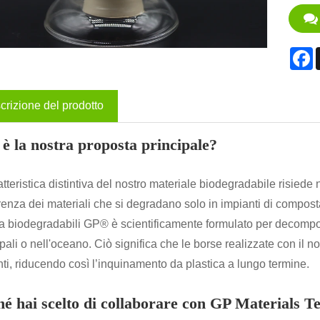
F
crizione del prodotto
è la nostra proposta principale?
tteristica distintiva del nostro materiale biodegradabile risiede n
renza dei materiali che si degradano solo in impianti di compostag
ca biodegradabili GP® è scientificamente formulato per decompor
pali o nell'oceano. Ciò significa che le borse realizzate con il
ti, riducendo così l’inquinamento da plastica a lungo termine.
hé hai scelto di collaborare con GP Materials T