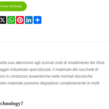
Invia richiesta
acebook
X
WhatsApp
Pinterest
LinkedIn
Share
ella sua attenzione agli scenari reali di smaltimento dei rifiuti.
gio industriale specializzati, il materiale dei sacchetti di
si in condizioni anaerobiche nelle normali discariche
 nostro materiale possono degradarsi completamente in molti
echnology?