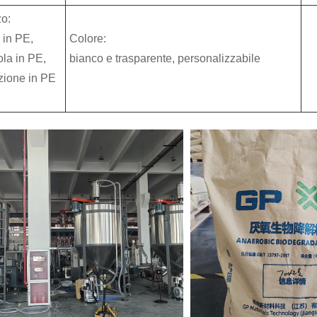
zo:
 in PE,
Colore:
ola in PE,
bianco e trasparente, personalizzabile
zione in PE